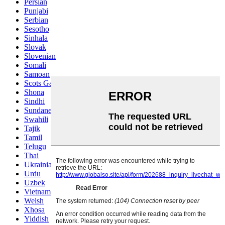
Persian
Punjabi
Serbian
Sesotho
Sinhala
Slovak
Slovenian
Somali
Samoan
Scots Gaelic
Shona
Sindhi
Sundanese
Swahili
Tajik
Tamil
Telugu
Thai
Ukrainian
Urdu
Uzbek
Vietnamese
Welsh
Xhosa
Yiddish