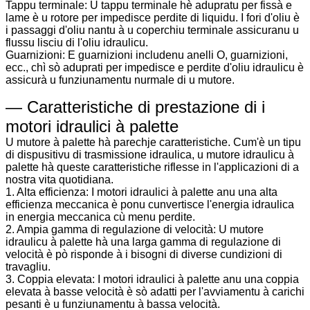
Tappu terminale: U tappu terminale hè adupratu per fissà e
lame è u rotore per impedisce perdite di liquidu. I fori d'oliu è
i passaggi d'oliu nantu à u coperchiu terminale assicuranu u
flussu lisciu di l'oliu idraulicu.
Guarnizioni: E guarnizioni includenu anelli O, guarnizioni,
ecc., chì sò aduprati per impedisce e perdite d'oliu idraulicu è
assicurà u funziunamentu nurmale di u mutore.
— Caratteristiche di prestazione di i
motori idraulici à palette
U mutore à palette hà parechje caratteristiche. Cum'è un tipu
di dispusitivu di trasmissione idraulica, u mutore idraulicu à
palette hà queste caratteristiche riflesse in l'applicazioni di a
nostra vita quotidiana.
1. Alta efficienza: I motori idraulici à palette anu una alta
efficienza meccanica è ponu cunvertisce l'energia idraulica
in energia meccanica cù menu perdite.
2. Ampia gamma di regulazione di velocità: U mutore
idraulicu à palette hà una larga gamma di regulazione di
velocità è pò risponde à i bisogni di diverse cundizioni di
travagliu.
3. Coppia elevata: I motori idraulici à palette anu una coppia
elevata à basse velocità è sò adatti per l'avviamentu à carichi
pesanti è u funziunamentu à bassa velocità.