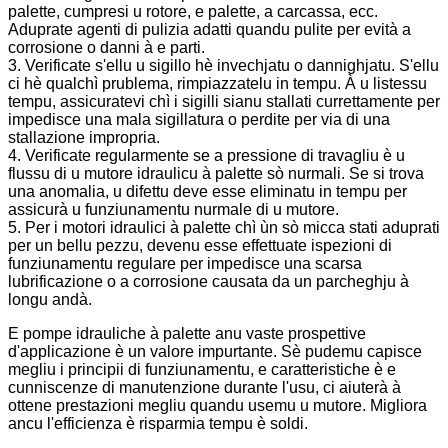
palette, cumpresi u rotore, e palette, a carcassa, ecc.
Aduprate agenti di pulizia adatti quandu pulite per evità a
corrosione o danni à e parti.
3. Verificate s'ellu u sigillo hè invechjatu o dannighjatu. S'ellu
ci hè qualchì prublema, rimpiazzatelu in tempu. À u listessu
tempu, assicuratevi chì i sigilli sianu stallati currettamente per
impedisce una mala sigillatura o perdite per via di una
stallazione impropria.
4. Verificate regularmente se a pressione di travagliu è u
flussu di u mutore idraulicu à palette sò nurmali. Se si trova
una anomalia, u difettu deve esse eliminatu in tempu per
assicurà u funziunamentu nurmale di u mutore.
5. Per i motori idraulici à palette chì ùn sò micca stati aduprati
per un bellu pezzu, devenu esse effettuate ispezioni di
funziunamentu regulare per impedisce una scarsa
lubrificazione o a corrosione causata da un parcheghju à
longu andà.
E pompe idrauliche à palette anu vaste prospettive
d'applicazione è un valore impurtante. Sè pudemu capisce
megliu i principii di funziunamentu, e caratteristiche è e
cunniscenze di manutenzione durante l'usu, ci aiuterà à
ottene prestazioni megliu quandu usemu u mutore. Migliora
ancu l'efficienza è risparmia tempu è soldi.