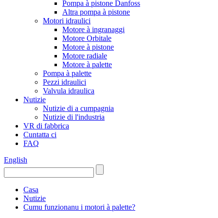
Pompa à pistone Danfoss
Altra pompa à pistone
Motori idraulici
Motore à ingranaggi
Motore Orbitale
Motore à pistone
Motore radiale
Motore à palette
Pompa à palette
Pezzi idraulici
Valvula idraulica
Nutizie
Nutizie di a cumpagnia
Nutizie di l'industria
VR di fabbrica
Cuntatta ci
FAQ
English
Casa
Nutizie
Cumu funzionanu i motori à palette?