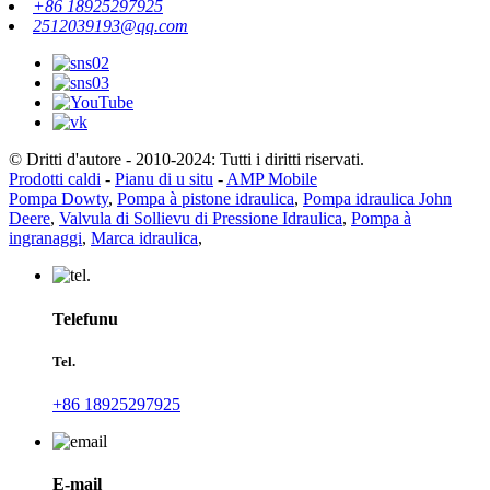
+86 18925297925
2512039193@qq.com
© Dritti d'autore - 2010-2024: Tutti i diritti riservati.
Prodotti caldi
-
Pianu di u situ
-
AMP Mobile
Pompa Dowty
,
Pompa à pistone idraulica
,
Pompa idraulica John
Deere
,
Valvula di Sollievu di Pressione Idraulica
,
Pompa à
ingranaggi
,
Marca idraulica
,
Telefunu
Tel.
+86 18925297925
E-mail