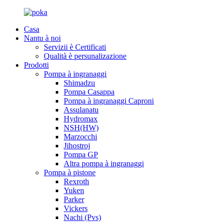
Casa
Nantu à noi
Servizii è Certificati
Qualità è persunalizazione
Prodotti
Pompa à ingranaggi
Shimadzu
Pompa Casappa
Pompa à ingranaggi Caproni
Assulanatu
Hydromax
NSH(HW)
Marzocchi
Jihostroj
Pompa GP
Altra pompa à ingranaggi
Pompa à pistone
Rexroth
Yuken
Parker
Vickers
Nachi (Pvs)