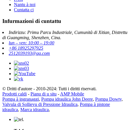
Nantu à noi
Cuntatta ci
Infurmazioni di cuntattu
Indirizzu: Primu Parcu Industriale, Cumunità di Xitian, Distrettu
di Guangming, Shenzhen, Cina.
lun – ven: 10:00 – 19:00
+86 18925297925
2512039193@qq.com
© Dritti d'autore - 2010-2024: Tutti i diritti riservati.
Prodotti caldi
-
Pianu di u situ
-
AMP Mobile
Pompa à ingranaggi
,
Pompa idraulica John Deere
,
Pompa Dowty
,
Valvula di Sollievu di Pressione Idraulica
,
Pompa à pistone
idraulica
,
Marca idraulica
,