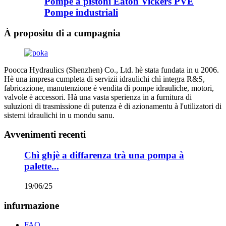
Pompe à pistoni Eaton Vickers PVE
Pompe industriali
À propositu di a cumpagnia
Poocca Hydraulics (Shenzhen) Co., Ltd. hè stata fundata in u 2006.
Hè una impresa cumpleta di servizii idraulichi chì integra R&S,
fabricazione, manutenzione è vendita di pompe idrauliche, motori,
valvole è accessori. Hà una vasta sperienza in a furnitura di
suluzioni di trasmissione di putenza è di azionamentu à l'utilizatori di
sistemi idraulichi in u mondu sanu.
Avvenimenti recenti
Chì ghjè a diffarenza trà una pompa à
palette...
19/06/25
infurmazione
FAQ