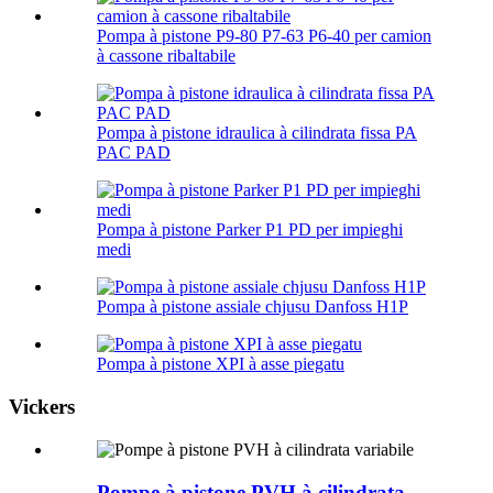
Pompa à pistone P9-80 P7-63 P6-40 per camion
à cassone ribaltabile
Pompa à pistone idraulica à cilindrata fissa PA
PAC PAD
Pompa à pistone Parker P1 PD per impieghi
medi
Pompa à pistone assiale chjusu Danfoss H1P
Pompa à pistone XPI à asse piegatu
Vickers
Pompe à pistone PVH à cilindrata