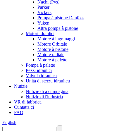
Nachi (Pvs)
Parker
Vickers
Pompa à pistone Danfoss
Yuken
Altra pompa à pistone
Motori idraulici
Motore à ingranaggi
Motore Orbitale
Motore à pistone
Motore radiale
Motore à palette
Pompa à palette
Pezzi idraulici
Valvula idraulica
Unità di sterzu idraulicu
Nutizie
Nutizie di a cumpagnia
Nutizie di l'industria
VR di fabbrica
Cuntatta ci
FAQ
English