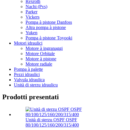
Rexroth
Nachi (Pvs)
Parker
Vickers
Pompa à pistone Danfoss
Altra pompa à pistone
Yuken
Pompa à pistone Toyooki
Motori idraulici
Motore à ingranaggi
Motore Orbitale
Motore à pistone
Motore radiale
Pompa à palette
Pezzi idraulici
Valvula idraulica
Unità di sterzu idraulicu
Prodotti presentati
Unità di sterzu OSPF OSPF
80/100/125/160/200/315/400