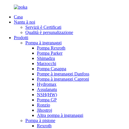
Casa
Nantu à noi
Servizii è Certificati
Qualità è persunalizazione
Prodotti
Pompa à ingranaggi
Pompa Rexroth
Pompa Parker
Shimadzu
Marzocchi
Pompa Casappa
Pompe à ingranaggi Danfoss
Pompa à ingranaggi Caproni
Hydromax
Assulanatu
NSH(HW)
Pompa GP
Ronzio
Jihostroj
Altra pompa à ingranaggi
Pompa à pistone
Rexroth