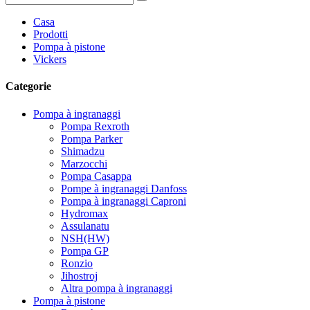
Casa
Prodotti
Pompa à pistone
Vickers
Categorie
Pompa à ingranaggi
Pompa Rexroth
Pompa Parker
Shimadzu
Marzocchi
Pompa Casappa
Pompe à ingranaggi Danfoss
Pompa à ingranaggi Caproni
Hydromax
Assulanatu
NSH(HW)
Pompa GP
Ronzio
Jihostroj
Altra pompa à ingranaggi
Pompa à pistone