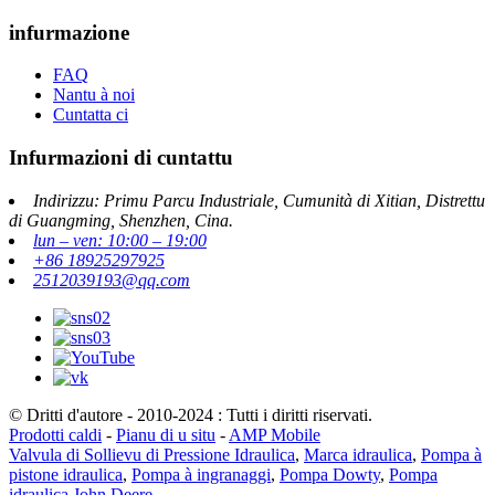
infurmazione
FAQ
Nantu à noi
Cuntatta ci
Infurmazioni di cuntattu
Indirizzu: Primu Parcu Industriale, Cumunità di Xitian, Distrettu
di Guangming, Shenzhen, Cina.
lun – ven: 10:00 – 19:00
+86 18925297925
2512039193@qq.com
© Dritti d'autore - 2010-2024 : Tutti i diritti riservati.
Prodotti caldi
-
Pianu di u situ
-
AMP Mobile
Valvula di Sollievu di Pressione Idraulica
,
Marca idraulica
,
Pompa à
pistone idraulica
,
Pompa à ingranaggi
,
Pompa Dowty
,
Pompa
idraulica John Deere
,