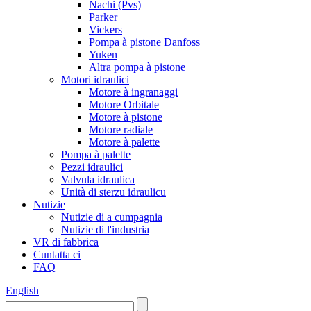
Nachi (Pvs)
Parker
Vickers
Pompa à pistone Danfoss
Yuken
Altra pompa à pistone
Motori idraulici
Motore à ingranaggi
Motore Orbitale
Motore à pistone
Motore radiale
Motore à palette
Pompa à palette
Pezzi idraulici
Valvula idraulica
Unità di sterzu idraulicu
Nutizie
Nutizie di a cumpagnia
Nutizie di l'industria
VR di fabbrica
Cuntatta ci
FAQ
English