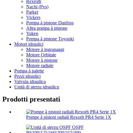
Rexroth
Nachi (Pvs)
Parker
Vickers
Pompa à pistone Danfoss
Altra pompa à pistone
Yuken
Pompa à pistone Toyooki
Motori idraulici
Motore à ingranaggi
Motore Orbitale
Motore à pistone
Motore radiale
Pompa à palette
Pezzi idraulici
Valvula idraulica
Unità di sterzu idraulicu
Prodotti presentati
Pompe à pistoni radiali Rexorh PR4 Serie 1X