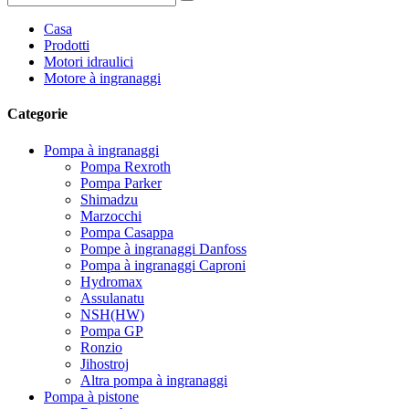
Casa
Prodotti
Motori idraulici
Motore à ingranaggi
Categorie
Pompa à ingranaggi
Pompa Rexroth
Pompa Parker
Shimadzu
Marzocchi
Pompa Casappa
Pompe à ingranaggi Danfoss
Pompa à ingranaggi Caproni
Hydromax
Assulanatu
NSH(HW)
Pompa GP
Ronzio
Jihostroj
Altra pompa à ingranaggi
Pompa à pistone