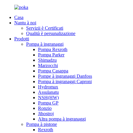
Casa
Nantu à noi
Servizii è Certificati
Qualità è persunalizazione
Prodotti
Pompa à ingranaggi
Pompa Rexroth
Pompa Parker
Shimadzu
Marzocchi
Pompa Casappa
Pompe à ingranaggi Danfoss
Pompa à ingranaggi Caproni
Hydromax
Assulanatu
NSH(HW)
Pompa GP
Ronzio
Jihostroj
Altra pompa à ingranaggi
Pompa à pistone
Rexroth