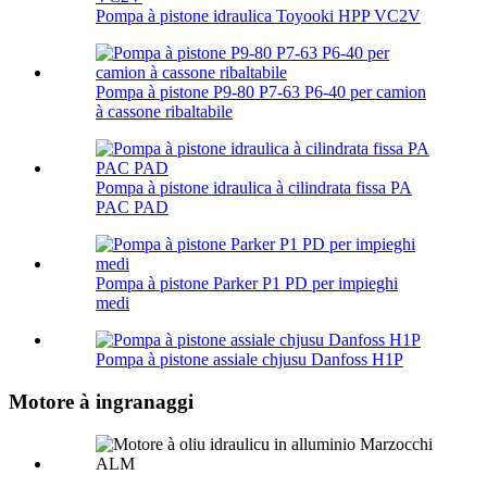
Pompa à pistone idraulica Toyooki HPP VC2V
Pompa à pistone P9-80 P7-63 P6-40 per camion
à cassone ribaltabile
Pompa à pistone idraulica à cilindrata fissa PA
PAC PAD
Pompa à pistone Parker P1 PD per impieghi
medi
Pompa à pistone assiale chjusu Danfoss H1P
Motore à ingranaggi