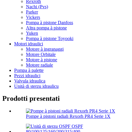
Rexroth
Nachi (Pvs)
Parker
Vickers
Pompa à pistone Danfoss
Altra pompa à pistone
Yuken
Pompa à pistone Toyooki
Motori idraulici
Motore à ingranaggi
Motore Orbitale
Motore à pistone
Motore radiale
Pompa à palette
Pezzi idraulici
Valvula idraulica
Unità di sterzu idraulicu
Prodotti presentati
Pompe à pistoni radiali Rexorh PR4 Serie 1X