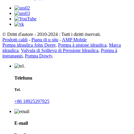
© Dritti d'autore - 2010-2024 : Tutti i diritti riservati.
Prodotti caldi
-
Pianu di u situ
-
AMP Mobile
Pompa idraulica John Deere
,
Pompa à pistone idraulica
,
Marca
idraulica
,
Valvula di Sollievu di Pressione Idraulica
,
Pompa à
ingranaggi
,
Pompa Dowty
,
Telefunu
Tel.
+86 18925297925
E-mail