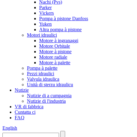
Nachi (Pvs)
Parker
Vickers
Pompa à pistone Danfoss
Yuken
Altra pompa à pistone
Motori idraulici
Motore à ingranaggi
Motore Orbitale
Motore à pistone
Motore radiale
Motore à palette
Pompa à palette
Pezzi idraulici
Valvula idraulica
Unità di sterzu idraulicu
Nutizie
Nutizie di a cumpagnia
Nutizie di l'industria
VR di fabbrica
Cuntatta ci
FAQ
English