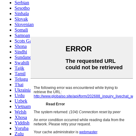
Serbian
Sesotho
Sinhala
Slovak
Slovenian
Somali
Samoan
Scots Gaelic
Shona
Sindhi
Sundanese
Swahili
Tajik
Tamil
Telugu
Thai
Ukrainian
Urdu
Uzbek
Vietnamese
Welsh
Xhosa
Yiddish
Yoruba
Zulu