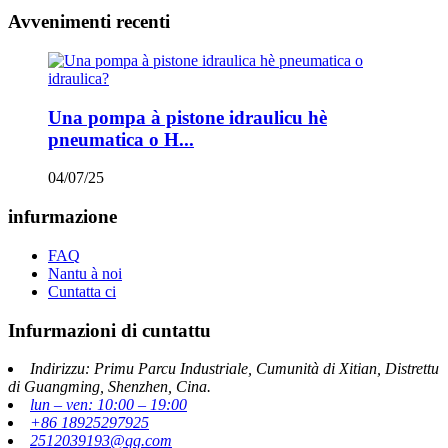
Avvenimenti recenti
Una pompa à pistone idraulicu hè
pneumatica o H...
04/07/25
infurmazione
FAQ
Nantu à noi
Cuntatta ci
Infurmazioni di cuntattu
Indirizzu: Primu Parcu Industriale, Cumunità di Xitian, Distrettu
di Guangming, Shenzhen, Cina.
lun – ven: 10:00 – 19:00
+86 18925297925
2512039193@qq.com