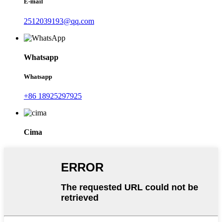
E-mail
2512039193@qq.com
Whatsapp
Whatsapp
+86 18925297925
Cima