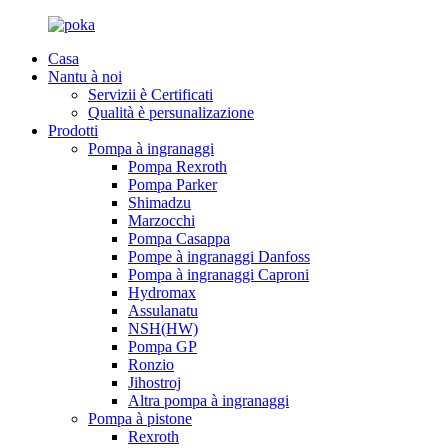
Casa
Nantu à noi
Servizii è Certificati
Qualità è persunalizazione
Prodotti
Pompa à ingranaggi
Pompa Rexroth
Pompa Parker
Shimadzu
Marzocchi
Pompa Casappa
Pompe à ingranaggi Danfoss
Pompa à ingranaggi Caproni
Hydromax
Assulanatu
NSH(HW)
Pompa GP
Ronzio
Jihostroj
Altra pompa à ingranaggi
Pompa à pistone
Rexroth