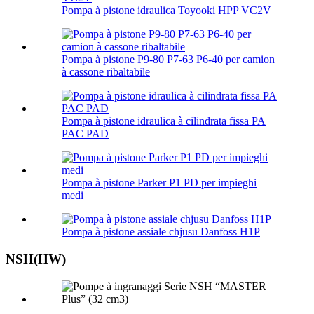
Pompa à pistone idraulica Toyooki HPP VC2V
Pompa à pistone P9-80 P7-63 P6-40 per camion
à cassone ribaltabile
Pompa à pistone idraulica à cilindrata fissa PA
PAC PAD
Pompa à pistone Parker P1 PD per impieghi
medi
Pompa à pistone assiale chjusu Danfoss H1P
NSH(HW)